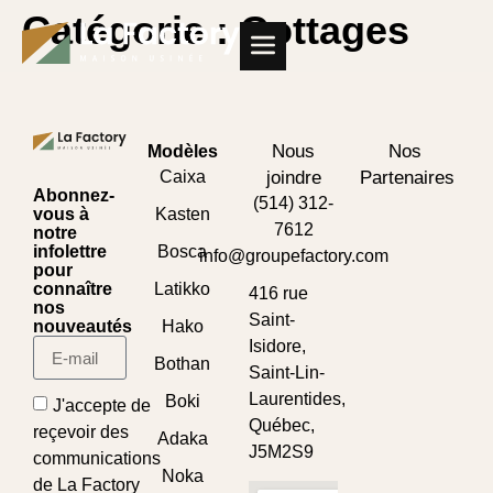
Catégorie :
Cottages
Nous
Nos
Modèles
Caixa
joindre
Partenaires
Abonnez-
(514) 312-
vous à
Kasten
7612
notre
infolettre
Bosca
info@groupefactory.com
pour
connaître
Latikko
416 rue
nos
Saint-
nouveautés
Hako
Isidore,
Bothan
Saint-Lin-
Laurentides,
Boki
J'accepte de
Québec,
reçevoir des
Adaka
J5M2S9
communications
Noka
de La Factory