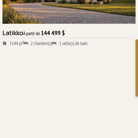
Latikko
144 499 $
À partir de
1144 pi²
2 chambre(s)
1 salle(s) de bain