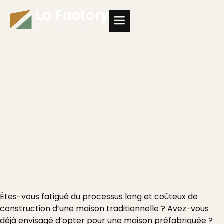
Maison préfabriquée
Maison préfabriquée
Bois-des-filion - Kit de
maison préfabriquée La
Factory
Profitez de l'expertise et
du savoir-faire de La
Factory pour vos
projets de maisons
préfabriquées à Bois-
des-filion
Êtes-vous fatigué du processus long et coûteux de
construction d’une maison traditionnelle ? Avez-vous
déjà envisagé d’opter pour une maison préfabriquée ?