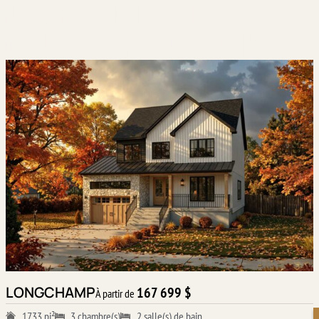
Nos modèles de
maisons préfabriqués
LONGCHAMP
167 699 $
À partir de
1733 pi²
3 chambre(s)
2 salle(s) de bain