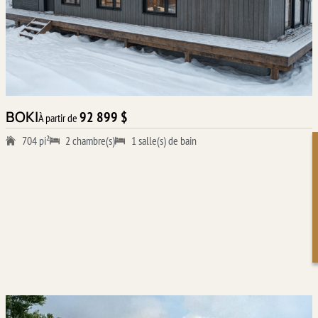
BOKI
92 899 $
À partir de
704 pi²
2 chambre(s)
1 salle(s) de bain