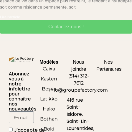
espace de vie dans un espace plus restreint, le rendant ainsi adapté
soit comme résidence permanente, soit
Lire l'article
Contactez-nous !
Nous
Nos
Modèles
Caixa
joindre
Partenaires
Abonnez-
(514) 312-
vous à
Kasten
7612
notre
infolettre
Bosca
info@groupefactory.com
pour
connaître
Latikko
416 rue
nos
Saint-
nouveautés
Hako
Isidore,
Bothan
Saint-Lin-
Laurentides,
Boki
J'accepte de