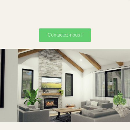
Témoignages de nos
clients
Sylvie Tremblay
Contactez-nous !
STremblay1976
Extrêmement satisfaite de ma nouvelle maison ! Équipe à
l'écoute ça a été super vite et ils mont guidé tout le long en plus
pas chère je conseille vraiment de pas hésiter à faire affaire
avec la factory !