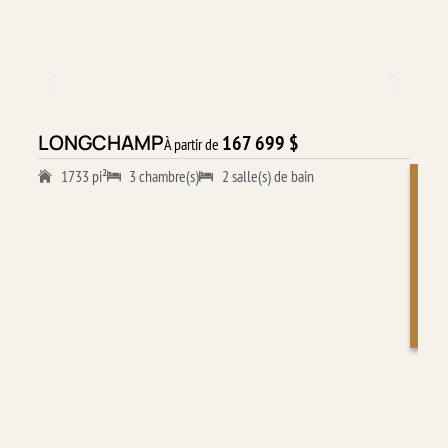
LONGCHAMP
B
167 699 $
À partir de
1733 pi²
3 chambre(s)
2 salle(s) de bain
V
O
I
R
L
E
M
O
D
È
L
E