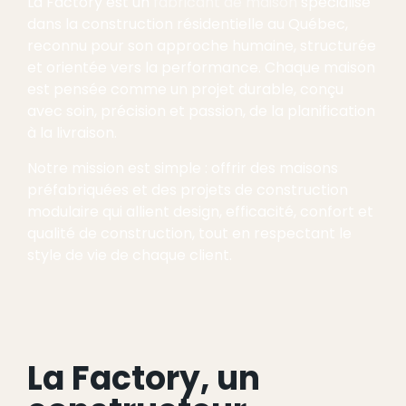
La Factory est un
fabricant de maison
spécialisé
dans la construction résidentielle au Québec,
reconnu pour son approche humaine, structurée
et orientée vers la performance. Chaque maison
est pensée comme un projet durable, conçu
avec soin, précision et passion, de la planification
à la livraison.
Notre mission est simple : offrir des maisons
préfabriquées et des projets de construction
modulaire qui allient design, efficacité, confort et
qualité de construction, tout en respectant le
style de vie de chaque client.
La Factory, un